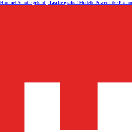
Hummel-Schuhe gekauft,
Tasche gratis
! Modelle Powerstrike Pro und