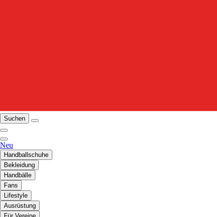
Suchen
Neu
Handballschuhe
Bekleidung
Handbälle
Fans
Lifestyle
Ausrüstung
Für Vereine