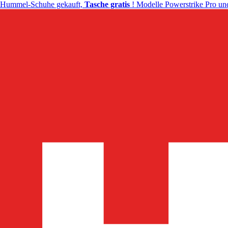
Hummel-Schuhe gekauft,
Tasche gratis
! Modelle Powerstrike Pro und