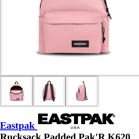
Eastpak
Rucksack Padded Pak'R K620