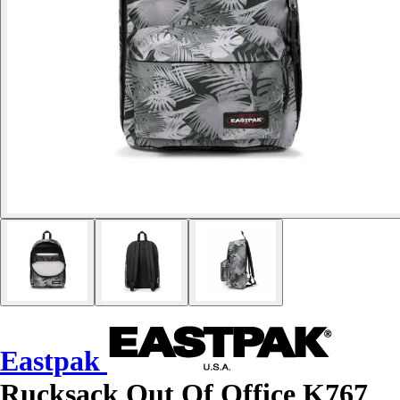
Eastpak
Rucksack Out Of Office K767