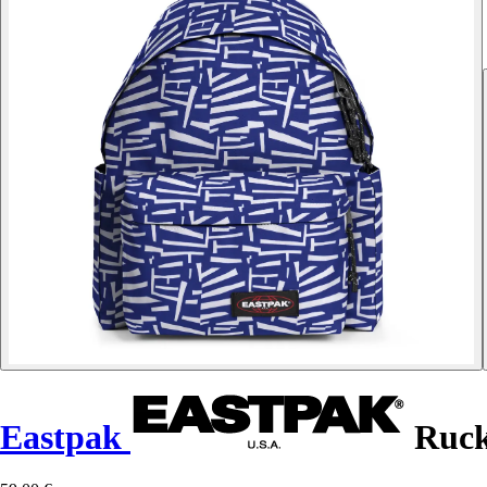
Eastpak
Ruck