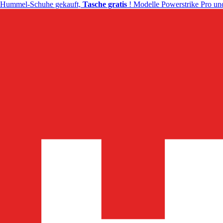
Hummel-Schuhe gekauft,
Tasche gratis
! Modelle Powerstrike Pro und