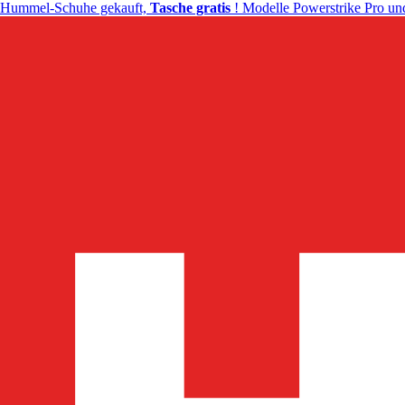
Hummel-Schuhe gekauft,
Tasche gratis
! Modelle Powerstrike Pro und