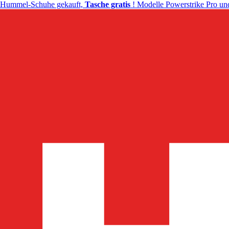
Hummel-Schuhe gekauft,
Tasche gratis
! Modelle Powerstrike Pro und