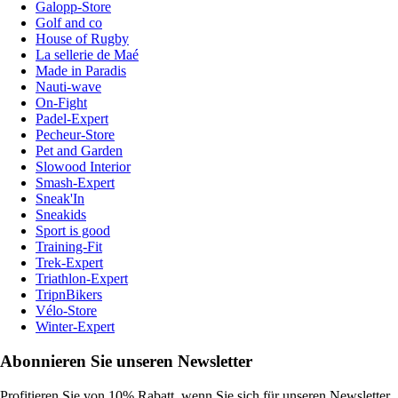
Galopp-Store
Golf and co
House of Rugby
La sellerie de Maé
Made in Paradis
Nauti-wave
On-Fight
Padel-Expert
Pecheur-Store
Pet and Garden
Slowood Interior
Smash-Expert
Sneak'In
Sneakids
Sport is good
Training-Fit
Trek-Expert
Triathlon-Expert
TripnBikers
Vélo-Store
Winter-Expert
Abonnieren Sie unseren Newsletter
Profitieren Sie von 10% Rabatt, wenn Sie sich für unseren Newsletter