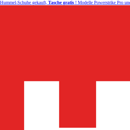
Hummel-Schuhe gekauft,
Tasche gratis
! Modelle Powerstrike Pro und