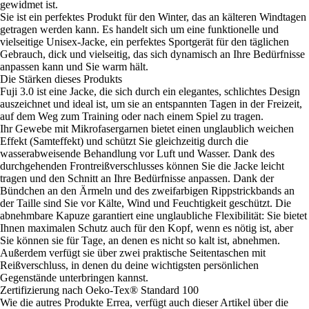
gewidmet ist.
Sie ist ein perfektes Produkt für den Winter, das an kälteren Windtagen
getragen werden kann. Es handelt sich um eine funktionelle und
vielseitige Unisex-Jacke, ein perfektes Sportgerät für den täglichen
Gebrauch, dick und vielseitig, das sich dynamisch an Ihre Bedürfnisse
anpassen kann und Sie warm hält.
Die Stärken dieses Produkts
Fuji 3.0 ist eine Jacke, die sich durch ein elegantes, schlichtes Design
auszeichnet und ideal ist, um sie an entspannten Tagen in der Freizeit,
auf dem Weg zum Training oder nach einem Spiel zu tragen.
Ihr Gewebe mit Mikrofasergarnen bietet einen unglaublich weichen
Effekt (Samteffekt) und schützt Sie gleichzeitig durch die
wasserabweisende Behandlung vor Luft und Wasser. Dank des
durchgehenden Frontreißverschlusses können Sie die Jacke leicht
tragen und den Schnitt an Ihre Bedürfnisse anpassen. Dank der
Bündchen an den Ärmeln und des zweifarbigen Rippstrickbands an
der Taille sind Sie vor Kälte, Wind und Feuchtigkeit geschützt. Die
abnehmbare Kapuze garantiert eine unglaubliche Flexibilität: Sie bietet
Ihnen maximalen Schutz auch für den Kopf, wenn es nötig ist, aber
Sie können sie für Tage, an denen es nicht so kalt ist, abnehmen.
Außerdem verfügt sie über zwei praktische Seitentaschen mit
Reißverschluss, in denen du deine wichtigsten persönlichen
Gegenstände unterbringen kannst.
Zertifizierung nach Oeko-Tex® Standard 100
Wie die autres Produkte Errea, verfügt auch dieser Artikel über die