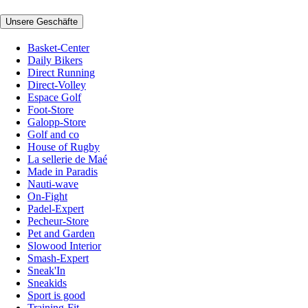
Unsere Geschäfte
Basket-Center
Daily Bikers
Direct Running
Direct-Volley
Espace Golf
Foot-Store
Galopp-Store
Golf and co
House of Rugby
La sellerie de Maé
Made in Paradis
Nauti-wave
On-Fight
Padel-Expert
Pecheur-Store
Pet and Garden
Slowood Interior
Smash-Expert
Sneak'In
Sneakids
Sport is good
Training-Fit