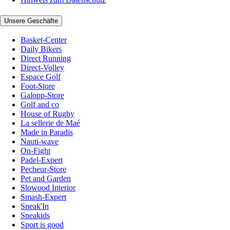
Unsere Geschäfte
Basket-Center
Daily Bikers
Direct Running
Direct-Volley
Espace Golf
Foot-Store
Galopp-Store
Golf and co
House of Rugby
La sellerie de Maé
Made in Paradis
Nauti-wave
On-Fight
Padel-Expert
Pecheur-Store
Pet and Garden
Slowood Interior
Smash-Expert
Sneak'In
Sneakids
Sport is good