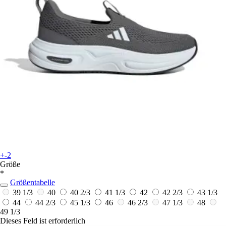
+-2
Größe
*
Größentabelle
39 1/3
40
40 2/3
41 1/3
42
42 2/3
43 1/3
44
44 2/3
45 1/3
46
46 2/3
47 1/3
48
49 1/3
Dieses Feld ist erforderlich