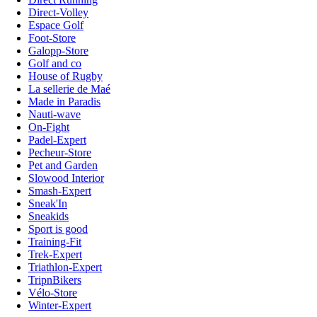
Direct-Volley
Espace Golf
Foot-Store
Galopp-Store
Golf and co
House of Rugby
La sellerie de Maé
Made in Paradis
Nauti-wave
On-Fight
Padel-Expert
Pecheur-Store
Pet and Garden
Slowood Interior
Smash-Expert
Sneak'In
Sneakids
Sport is good
Training-Fit
Trek-Expert
Triathlon-Expert
TripnBikers
Vélo-Store
Winter-Expert