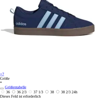
+7
Größe
*
Größentabelle
36
36 2/3
37 1/3
38
38 2/3
24h
Dieses Feld ist erforderlich