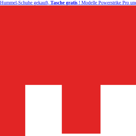
Hummel-Schuhe gekauft,
Tasche gratis
! Modelle Powerstrike Pro und