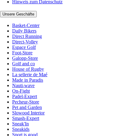
Hinweis zum Datenschutz
Unsere Geschäfte
Basket-Center
Daily Bikers
Direct Running
Direct-Volley
Espace Golf
Foot-Store
Galopp-Store
Golf and co
House of Rugby
La sellerie de Maé
Made in Paradis
Nauti-wave
On-Fight
Padel-Expert
Pecheur-Store
Pet and Garden
Slowood Interior
Smash-Expert
Sneak'In
Sneakids
Sport is good