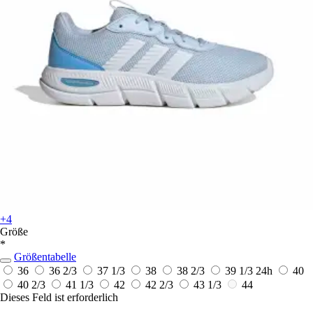
+4
Größe
*
Größentabelle
36
36 2/3
37 1/3
38
38 2/3
39 1/3
24h
40
40 2/3
41 1/3
42
42 2/3
43 1/3
44
Dieses Feld ist erforderlich