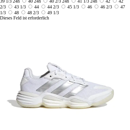
39 1/3
24h
40
24h
40 2/3
24h
41 1/3
24h
42
42
2/3
43 1/3
44
44 2/3
45 1/3
46
46 2/3
47
1/3
48
48 2/3
49 1/3
Dieses Feld ist erforderlich