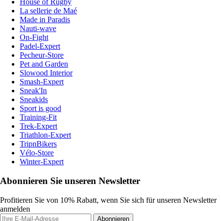
House of Rugby
La sellerie de Maé
Made in Paradis
Nauti-wave
On-Fight
Padel-Expert
Pecheur-Store
Pet and Garden
Slowood Interior
Smash-Expert
Sneak'In
Sneakids
Sport is good
Training-Fit
Trek-Expert
Triathlon-Expert
TripnBikers
Vélo-Store
Winter-Expert
Abonnieren Sie unseren Newsletter
Profitieren Sie von 10% Rabatt, wenn Sie sich für unseren Newsletter
anmelden
Abonnieren