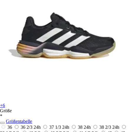
+6
Größe
*
Größentabelle
36
36 2/3
24h
37 1/3
24h
38
24h
38 2/3
24h