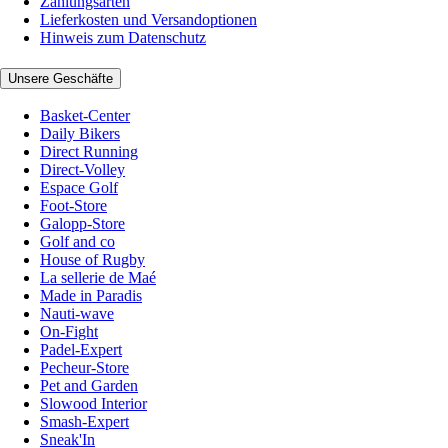
Zahlungsarten
Lieferkosten und Versandoptionen
Hinweis zum Datenschutz
Unsere Geschäfte
Basket-Center
Daily Bikers
Direct Running
Direct-Volley
Espace Golf
Foot-Store
Galopp-Store
Golf and co
House of Rugby
La sellerie de Maé
Made in Paradis
Nauti-wave
On-Fight
Padel-Expert
Pecheur-Store
Pet and Garden
Slowood Interior
Smash-Expert
Sneak'In