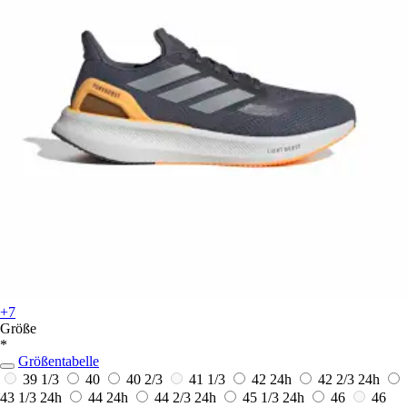
+7
Größe
*
Größentabelle
39 1/3
40
40 2/3
41 1/3
42
24h
42 2/3
24h
43 1/3
24h
44
24h
44 2/3
24h
45 1/3
24h
46
46