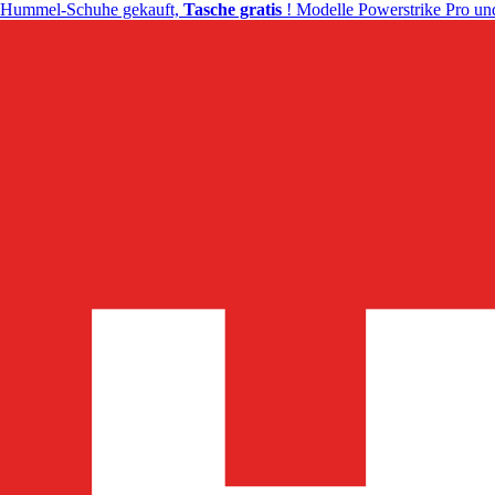
Hummel-Schuhe gekauft,
Tasche gratis
! Modelle Powerstrike Pro und