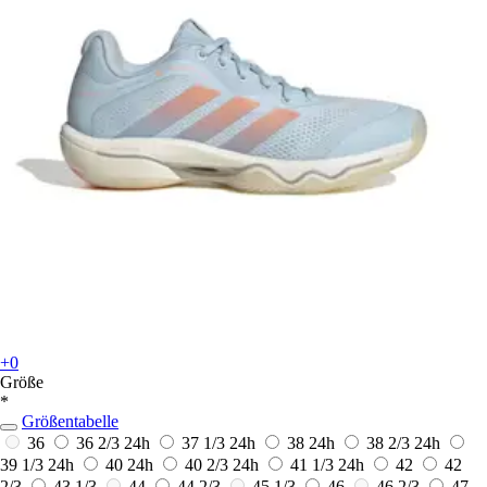
+0
Größe
*
Größentabelle
36
36 2/3
24h
37 1/3
24h
38
24h
38 2/3
24h
39 1/3
24h
40
24h
40 2/3
24h
41 1/3
24h
42
42
2/3
43 1/3
44
44 2/3
45 1/3
46
46 2/3
47