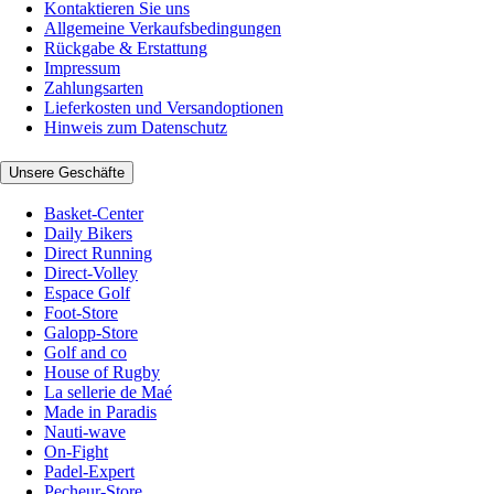
Kontaktieren Sie uns
Allgemeine Verkaufsbedingungen
Rückgabe & Erstattung
Impressum
Zahlungsarten
Lieferkosten und Versandoptionen
Hinweis zum Datenschutz
Unsere Geschäfte
Basket-Center
Daily Bikers
Direct Running
Direct-Volley
Espace Golf
Foot-Store
Galopp-Store
Golf and co
House of Rugby
La sellerie de Maé
Made in Paradis
Nauti-wave
On-Fight
Padel-Expert
Pecheur-Store