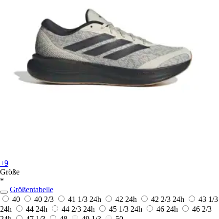
+9
Größe
*
Größentabelle
40
40 2/3
41 1/3
24h
42
24h
42 2/3
24h
43 1/3
24h
44
24h
44 2/3
24h
45 1/3
24h
46
24h
46 2/3
24h
47 1/3
48
49 1/3
50