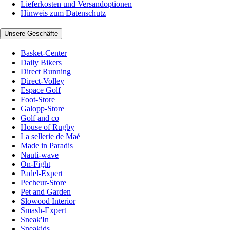
Lieferkosten und Versandoptionen
Hinweis zum Datenschutz
Unsere Geschäfte
Basket-Center
Daily Bikers
Direct Running
Direct-Volley
Espace Golf
Foot-Store
Galopp-Store
Golf and co
House of Rugby
La sellerie de Maé
Made in Paradis
Nauti-wave
On-Fight
Padel-Expert
Pecheur-Store
Pet and Garden
Slowood Interior
Smash-Expert
Sneak'In
Sneakids