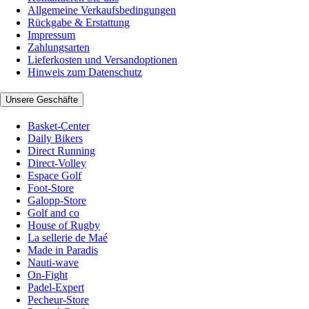
Allgemeine Verkaufsbedingungen
Rückgabe & Erstattung
Impressum
Zahlungsarten
Lieferkosten und Versandoptionen
Hinweis zum Datenschutz
Unsere Geschäfte
Basket-Center
Daily Bikers
Direct Running
Direct-Volley
Espace Golf
Foot-Store
Galopp-Store
Golf and co
House of Rugby
La sellerie de Maé
Made in Paradis
Nauti-wave
On-Fight
Padel-Expert
Pecheur-Store