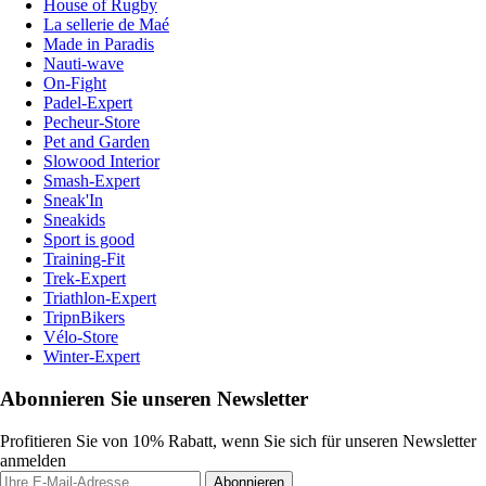
House of Rugby
La sellerie de Maé
Made in Paradis
Nauti-wave
On-Fight
Padel-Expert
Pecheur-Store
Pet and Garden
Slowood Interior
Smash-Expert
Sneak'In
Sneakids
Sport is good
Training-Fit
Trek-Expert
Triathlon-Expert
TripnBikers
Vélo-Store
Winter-Expert
Abonnieren Sie unseren Newsletter
Profitieren Sie von 10% Rabatt, wenn Sie sich für unseren Newsletter
anmelden
Abonnieren