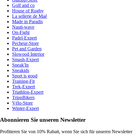
Golf and co
House of Rugby
La sellerie de Maé
Made in Paradis
Nauti-wave
On-Fight
Padel-Expert
Pecheur-Store
Pet and Garden
Slowood Interior
Smash-Expert
Sneak'In
Sneakids
Sport is good
Training-Fit
Trek-Expert
Triathlon-Expert
TripnBikers
Vélo-Store
Winter-Expert
Abonnieren Sie unseren Newsletter
Profitieren Sie von 10% Rabatt, wenn Sie sich für unseren Newsletter