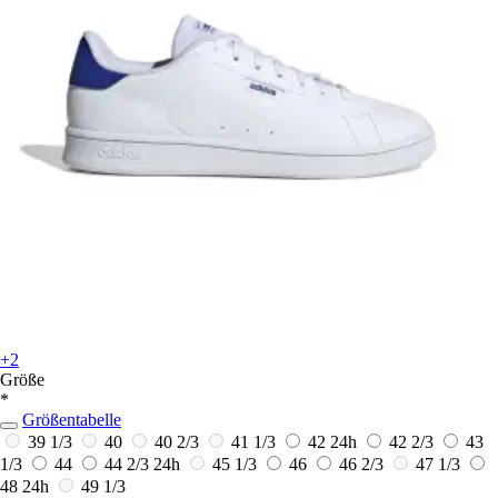
+2
Größe
*
Größentabelle
39 1/3
40
40 2/3
41 1/3
42
24h
42 2/3
43
1/3
44
44 2/3
24h
45 1/3
46
46 2/3
47 1/3
48
24h
49 1/3