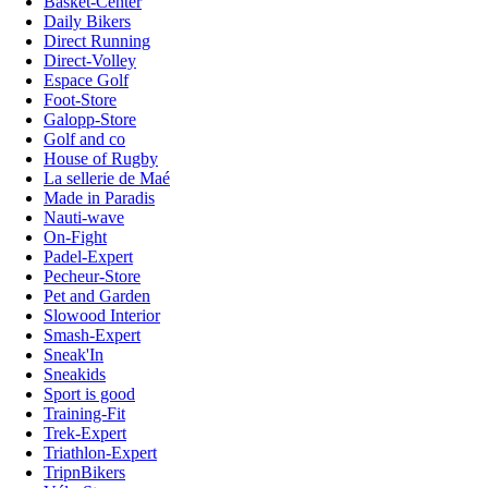
Basket-Center
Daily Bikers
Direct Running
Direct-Volley
Espace Golf
Foot-Store
Galopp-Store
Golf and co
House of Rugby
La sellerie de Maé
Made in Paradis
Nauti-wave
On-Fight
Padel-Expert
Pecheur-Store
Pet and Garden
Slowood Interior
Smash-Expert
Sneak'In
Sneakids
Sport is good
Training-Fit
Trek-Expert
Triathlon-Expert
TripnBikers