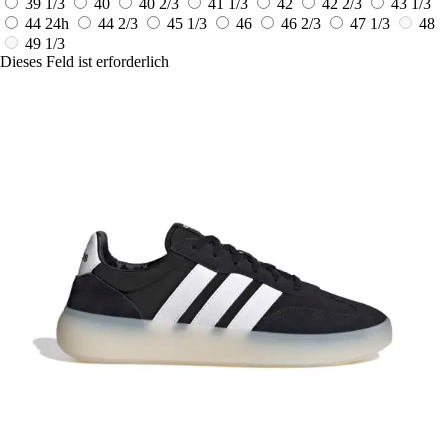
39 1/3
40
40 2/3
41 1/3
42
42 2/3
43 1/3
44
24h
44 2/3
45 1/3
46
46 2/3
47 1/3
48
49 1/3
Dieses Feld ist erforderlich