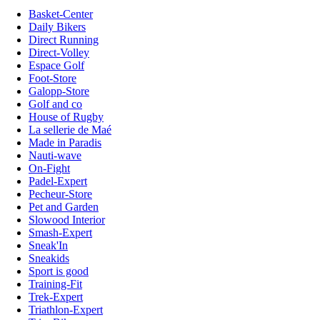
Basket-Center
Daily Bikers
Direct Running
Direct-Volley
Espace Golf
Foot-Store
Galopp-Store
Golf and co
House of Rugby
La sellerie de Maé
Made in Paradis
Nauti-wave
On-Fight
Padel-Expert
Pecheur-Store
Pet and Garden
Slowood Interior
Smash-Expert
Sneak'In
Sneakids
Sport is good
Training-Fit
Trek-Expert
Triathlon-Expert