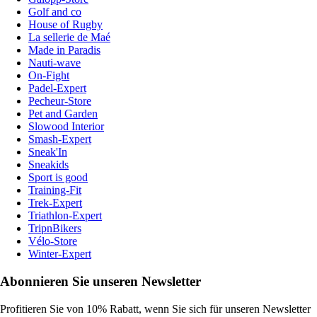
Golf and co
House of Rugby
La sellerie de Maé
Made in Paradis
Nauti-wave
On-Fight
Padel-Expert
Pecheur-Store
Pet and Garden
Slowood Interior
Smash-Expert
Sneak'In
Sneakids
Sport is good
Training-Fit
Trek-Expert
Triathlon-Expert
TripnBikers
Vélo-Store
Winter-Expert
Abonnieren Sie unseren Newsletter
Profitieren Sie von 10% Rabatt, wenn Sie sich für unseren Newsletter