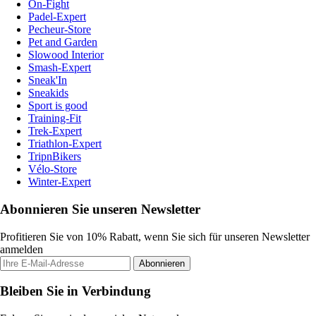
On-Fight
Padel-Expert
Pecheur-Store
Pet and Garden
Slowood Interior
Smash-Expert
Sneak'In
Sneakids
Sport is good
Training-Fit
Trek-Expert
Triathlon-Expert
TripnBikers
Vélo-Store
Winter-Expert
Abonnieren Sie unseren Newsletter
Profitieren Sie von 10% Rabatt, wenn Sie sich für unseren Newsletter
anmelden
Abonnieren
Bleiben Sie in Verbindung