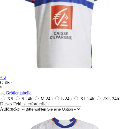
+-2
Größe
*
Größentabelle
XS
S
24h
M
24h
L
24h
XL
24h
2XL
24h
Dieses Feld ist erforderlich
Aufdrucke