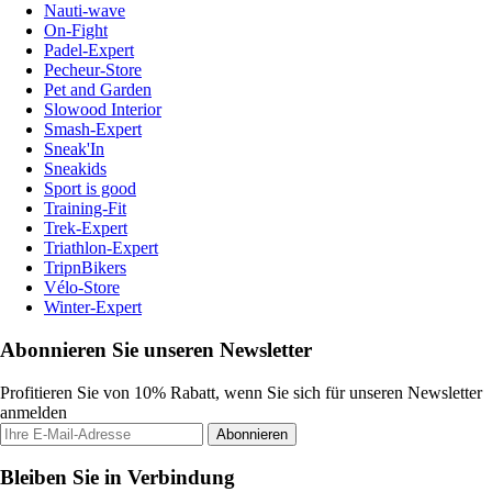
Nauti-wave
On-Fight
Padel-Expert
Pecheur-Store
Pet and Garden
Slowood Interior
Smash-Expert
Sneak'In
Sneakids
Sport is good
Training-Fit
Trek-Expert
Triathlon-Expert
TripnBikers
Vélo-Store
Winter-Expert
Abonnieren Sie unseren Newsletter
Profitieren Sie von 10% Rabatt, wenn Sie sich für unseren Newsletter
anmelden
Abonnieren
Bleiben Sie in Verbindung