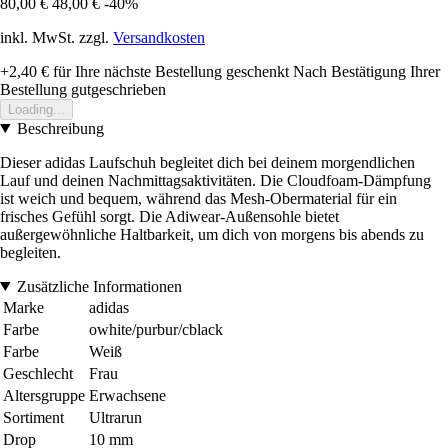
80,00 €
48,00 €
-40%
inkl. MwSt. zzgl.
Versandkosten
+2,40 €
für Ihre nächste Bestellung geschenkt
Nach Bestätigung Ihrer
Bestellung gutgeschrieben
Loading...
Beschreibung
Dieser adidas Laufschuh begleitet dich bei deinem morgendlichen
Lauf und deinen Nachmittagsaktivitäten. Die Cloudfoam-Dämpfung
ist weich und bequem, während das Mesh-Obermaterial für ein
frisches Gefühl sorgt. Die Adiwear-Außensohle bietet
außergewöhnliche Haltbarkeit, um dich von morgens bis abends zu
begleiten.
Zusätzliche Informationen
Marke
adidas
Farbe
owhite/purbur/cblack
Farbe
Weiß
Geschlecht
Frau
Altersgruppe
Erwachsene
Sortiment
Ultrarun
Drop
10 mm