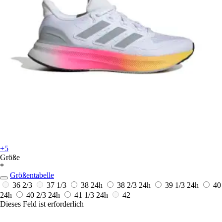
+5
Größe
*
Größentabelle
36 2/3
37 1/3
38
24h
38 2/3
24h
39 1/3
24h
40
24h
40 2/3
24h
41 1/3
24h
42
Dieses Feld ist erforderlich