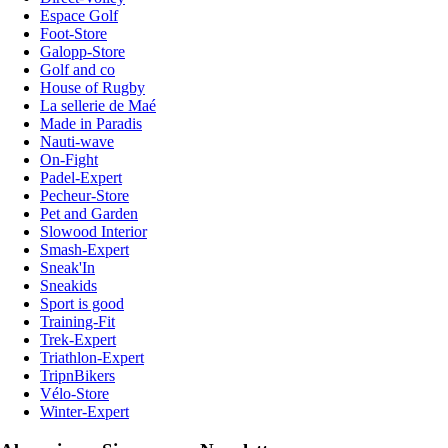
Espace Golf
Foot-Store
Galopp-Store
Golf and co
House of Rugby
La sellerie de Maé
Made in Paradis
Nauti-wave
On-Fight
Padel-Expert
Pecheur-Store
Pet and Garden
Slowood Interior
Smash-Expert
Sneak'In
Sneakids
Sport is good
Training-Fit
Trek-Expert
Triathlon-Expert
TripnBikers
Vélo-Store
Winter-Expert