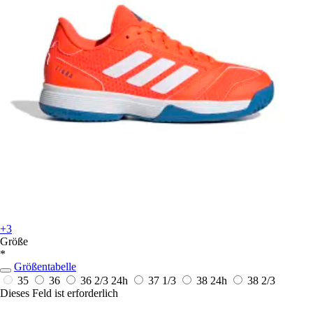
+3
Größe
*
Größentabelle
35
36
36 2/3
24h
37 1/3
38
24h
38 2/3
Dieses Feld ist erforderlich