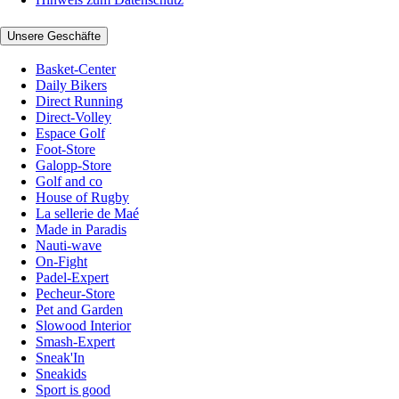
Unsere Geschäfte
Basket-Center
Daily Bikers
Direct Running
Direct-Volley
Espace Golf
Foot-Store
Galopp-Store
Golf and co
House of Rugby
La sellerie de Maé
Made in Paradis
Nauti-wave
On-Fight
Padel-Expert
Pecheur-Store
Pet and Garden
Slowood Interior
Smash-Expert
Sneak'In
Sneakids
Sport is good