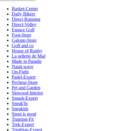
Basket-Center
Daily Bikers
Direct Running
Direct-Volley
Espace Golf
Foot-Store
Galopp-Store
Golf and co
House of Rugby
La sellerie de Maé
Made in Paradis
Nauti-wave
On-Fight
Padel-Expert
Pecheur-Store
Pet and Garden
Slowood Interior
Smash-Expert
Sneak'In
Sneakids
Sport is good
Training-Fit
Trek-Expert
Triathlon-Expert