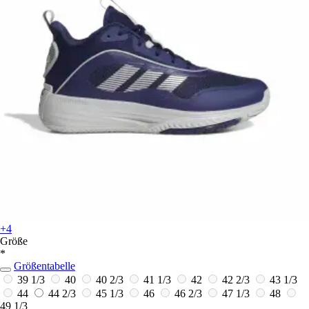
+4
Größe
*
Größentabelle
39 1/3
40
40 2/3
41 1/3
42
42 2/3
43 1/3
44
44 2/3
45 1/3
46
46 2/3
47 1/3
48
49 1/3