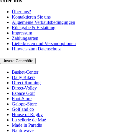
Über uns
Über uns?
Kontaktieren Sie uns
Allgemeine Verkaufsbedingungen
Rückgabe & Erstattung
Impressum
Zahlungsarten
Lieferkosten und Versandoptionen
Hinweis zum Datenschutz
Unsere Geschäfte
Basket-Center
Daily Bikers
Direct Running
Direct-Volley
Espace Golf
Foot-Store
Galopp-Store
Golf and co
House of Rugby
La sellerie de Maé
Made in Paradis
Nauti-wave