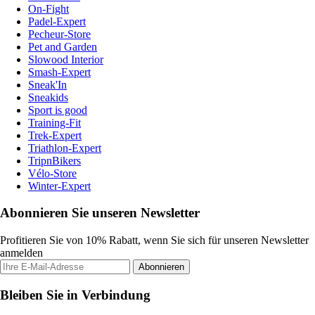
On-Fight
Padel-Expert
Pecheur-Store
Pet and Garden
Slowood Interior
Smash-Expert
Sneak'In
Sneakids
Sport is good
Training-Fit
Trek-Expert
Triathlon-Expert
TripnBikers
Vélo-Store
Winter-Expert
Abonnieren Sie unseren Newsletter
Profitieren Sie von 10% Rabatt, wenn Sie sich für unseren Newsletter
anmelden
Abonnieren
Bleiben Sie in Verbindung