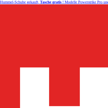
Hummel-Schuhe gekauft,
Tasche gratis
! Modelle Powerstrike Pro und