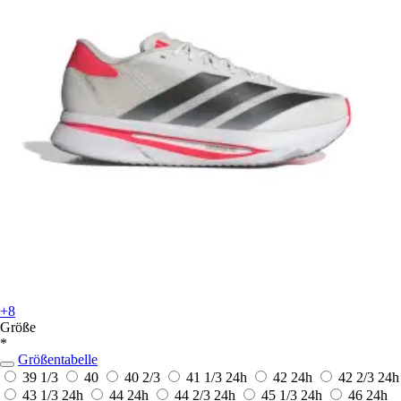
+8
Größe
*
Größentabelle
39 1/3
40
40 2/3
41 1/3
24h
42
24h
42 2/3
24h
43 1/3
24h
44
24h
44 2/3
24h
45 1/3
24h
46
24h