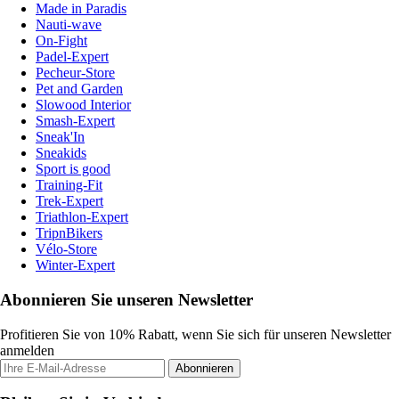
Made in Paradis
Nauti-wave
On-Fight
Padel-Expert
Pecheur-Store
Pet and Garden
Slowood Interior
Smash-Expert
Sneak'In
Sneakids
Sport is good
Training-Fit
Trek-Expert
Triathlon-Expert
TripnBikers
Vélo-Store
Winter-Expert
Abonnieren Sie unseren Newsletter
Profitieren Sie von 10% Rabatt, wenn Sie sich für unseren Newsletter
anmelden
Abonnieren