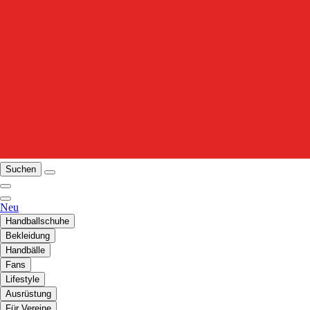
Suchen
Neu
Handballschuhe
Bekleidung
Handbälle
Fans
Lifestyle
Ausrüstung
Für Vereine