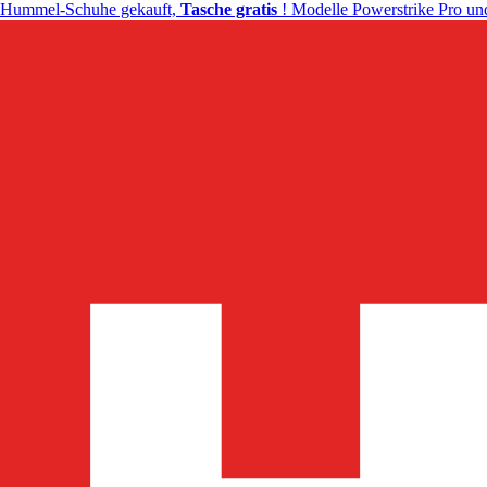
Hummel-Schuhe gekauft,
Tasche gratis
! Modelle Powerstrike Pro und