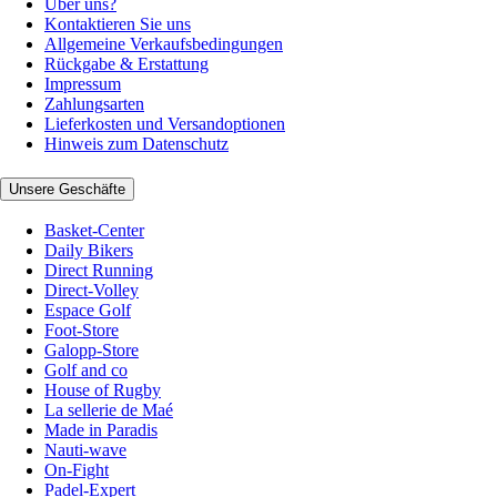
Über uns?
Kontaktieren Sie uns
Allgemeine Verkaufsbedingungen
Rückgabe & Erstattung
Impressum
Zahlungsarten
Lieferkosten und Versandoptionen
Hinweis zum Datenschutz
Unsere Geschäfte
Basket-Center
Daily Bikers
Direct Running
Direct-Volley
Espace Golf
Foot-Store
Galopp-Store
Golf and co
House of Rugby
La sellerie de Maé
Made in Paradis
Nauti-wave
On-Fight
Padel-Expert