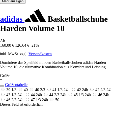
Mehr anzeigen
adidas
Basketballschuhe
Harden Volume 10
Ab
160,00 €
126,64 €
-21%
inkl. MwSt. zzgl.
Versandkosten
Dominiere das Spielfeld mit den Basketballschuhen adidas Harden
Volume 10, die ultimative Kombination aus Komfort und Leistung.
Größe
*
Größentabelle
39 1/3
40
40 2/3
41 1/3
24h
42
24h
42 2/3
24h
43 1/3
24h
44
24h
44 2/3
24h
45 1/3
24h
46
24h
46 2/3
24h
47 1/3
24h
50
Dieses Feld ist erforderlich