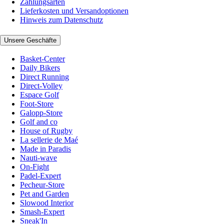
Zahlungsarten
Lieferkosten und Versandoptionen
Hinweis zum Datenschutz
Unsere Geschäfte
Basket-Center
Daily Bikers
Direct Running
Direct-Volley
Espace Golf
Foot-Store
Galopp-Store
Golf and co
House of Rugby
La sellerie de Maé
Made in Paradis
Nauti-wave
On-Fight
Padel-Expert
Pecheur-Store
Pet and Garden
Slowood Interior
Smash-Expert
Sneak'In