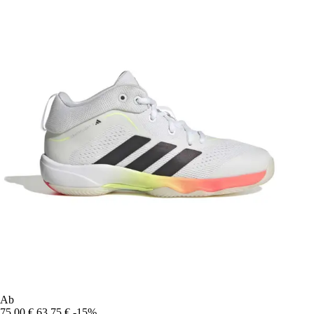
Ab
75,00 €
63,75 €
-15%