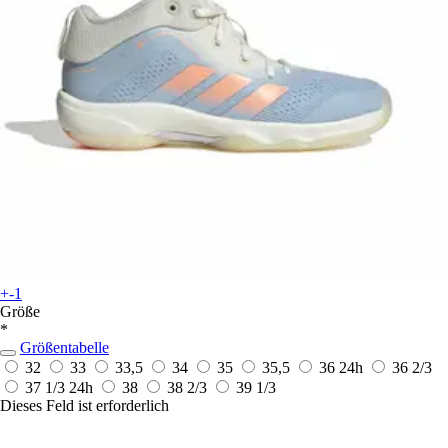
+-1
Größe
*
Größentabelle
32
33
33,5
34
35
35,5
36
24h
36 2/3
37 1/3
24h
38
38 2/3
39 1/3
Dieses Feld ist erforderlich