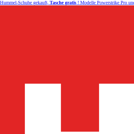
Hummel-Schuhe gekauft,
Tasche gratis
! Modelle Powerstrike Pro und