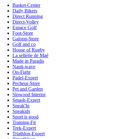
Basket-Center
Daily Bikers
Direct Running
Direct-Volley
Espace Golf
Foot-Store
Galopp-Store
Golf and co
House of Rugby
La sellerie de Maé
Made in Paradis
Nauti-wave
On-Fight
Padel-Expert
Pecheur-Store
Pet and Garden
Slowood Interior
Smash-Expert
Sneak'In
Sneakids
Sport is good
Training-Fit
Trek-Expert
Triathlon-Expert