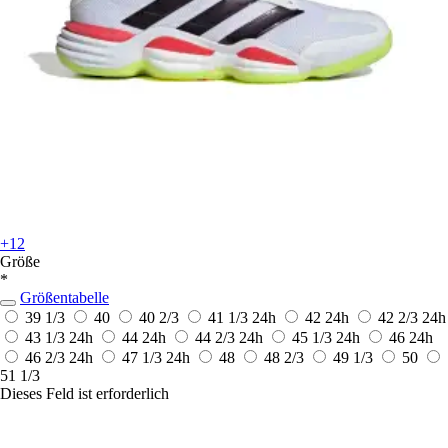
+12
Größe
*
Größentabelle
39 1/3
40
40 2/3
41 1/3
24h
42
24h
42 2/3
24h
43 1/3
24h
44
24h
44 2/3
24h
45 1/3
24h
46
24h
46 2/3
24h
47 1/3
24h
48
48 2/3
49 1/3
50
51 1/3
Dieses Feld ist erforderlich