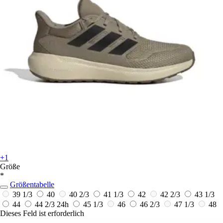
+1
Größe
*
Größentabelle
39 1/3
40
40 2/3
41 1/3
42
42 2/3
43 1/3
44
44 2/3
24h
45 1/3
46
46 2/3
47 1/3
48
Dieses Feld ist erforderlich