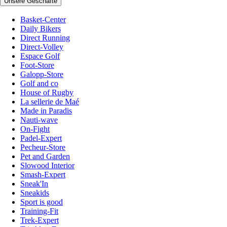
Unsere Geschäfte
Basket-Center
Daily Bikers
Direct Running
Direct-Volley
Espace Golf
Foot-Store
Galopp-Store
Golf and co
House of Rugby
La sellerie de Maé
Made in Paradis
Nauti-wave
On-Fight
Padel-Expert
Pecheur-Store
Pet and Garden
Slowood Interior
Smash-Expert
Sneak'In
Sneakids
Sport is good
Training-Fit
Trek-Expert