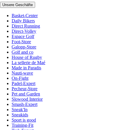
Unsere Geschäfte
Basket-Center
Daily Bikers
Direct Running
Direct-Volley
Espace Golf
Foot-Store
Galopp-Store
Golf and co
House of Rugby
La sellerie de Maé
Made in Paradis
Nauti-wave
On-Fight
Padel-Expert
Pecheur-Store
Pet and Garden
Slowood Interior
Smash-Expert
Sneak'In
Sneakids
Sport is good
Training-Fit