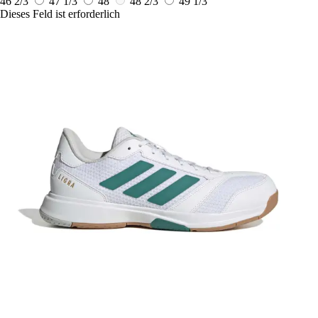
46 2/3
47 1/3
48
48 2/3
49 1/3
Dieses Feld ist erforderlich