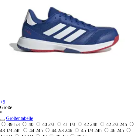
+5
Größe
*
Größentabelle
39 1/3
40
40 2/3
41 1/3
42
24h
42 2/3
24h
43 1/3
24h
44
24h
44 2/3
24h
45 1/3
24h
46
24h