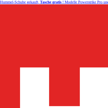
Hummel-Schuhe gekauft,
Tasche gratis
! Modelle Powerstrike Pro und