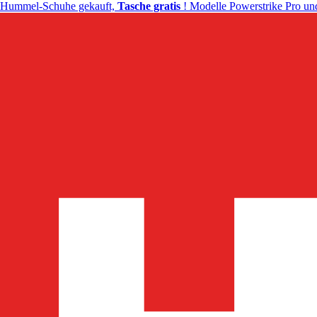
Hummel-Schuhe gekauft,
Tasche gratis
! Modelle Powerstrike Pro und