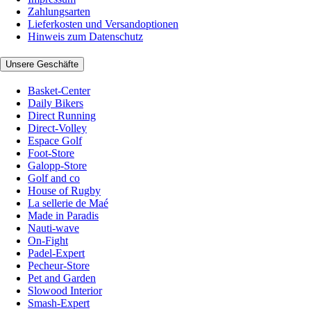
Zahlungsarten
Lieferkosten und Versandoptionen
Hinweis zum Datenschutz
Unsere Geschäfte
Basket-Center
Daily Bikers
Direct Running
Direct-Volley
Espace Golf
Foot-Store
Galopp-Store
Golf and co
House of Rugby
La sellerie de Maé
Made in Paradis
Nauti-wave
On-Fight
Padel-Expert
Pecheur-Store
Pet and Garden
Slowood Interior
Smash-Expert