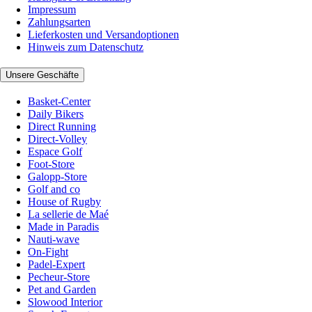
Impressum
Zahlungsarten
Lieferkosten und Versandoptionen
Hinweis zum Datenschutz
Unsere Geschäfte
Basket-Center
Daily Bikers
Direct Running
Direct-Volley
Espace Golf
Foot-Store
Galopp-Store
Golf and co
House of Rugby
La sellerie de Maé
Made in Paradis
Nauti-wave
On-Fight
Padel-Expert
Pecheur-Store
Pet and Garden
Slowood Interior