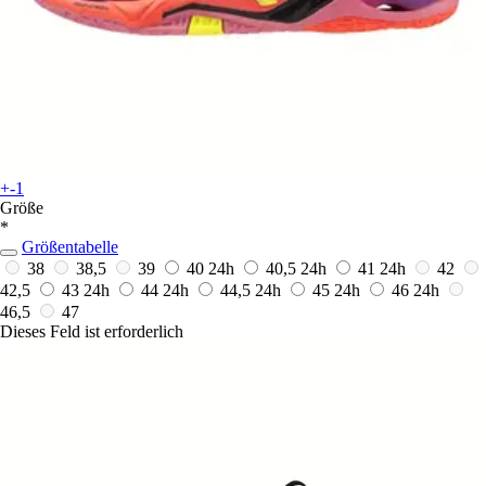
+-1
Größe
*
Größentabelle
38
38,5
39
40
24h
40,5
24h
41
24h
42
42,5
43
24h
44
24h
44,5
24h
45
24h
46
24h
46,5
47
Dieses Feld ist erforderlich