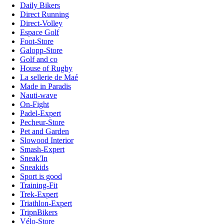
Daily Bikers
Direct Running
Direct-Volley
Espace Golf
Foot-Store
Galopp-Store
Golf and co
House of Rugby
La sellerie de Maé
Made in Paradis
Nauti-wave
On-Fight
Padel-Expert
Pecheur-Store
Pet and Garden
Slowood Interior
Smash-Expert
Sneak'In
Sneakids
Sport is good
Training-Fit
Trek-Expert
Triathlon-Expert
TripnBikers
Vélo-Store