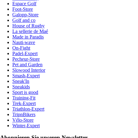
Espace Golf
Foot-Store
Galopp-Store
Golf and co
House of Rugby
La sellerie de Maé
Made in Paradis
Nauti-wave
On-Fight
Padel-Expert
Pecheur-Store
Pet and Garden
Slowood Interior
Smash-Expert
Sneak'In
Sneakids
Sport is good
Training-Fit
Trek-Expert
Triathlon-Expert
TripnBikers
Vélo-Store
Winter-Expert
Abonnieren Sie unseren Newsletter