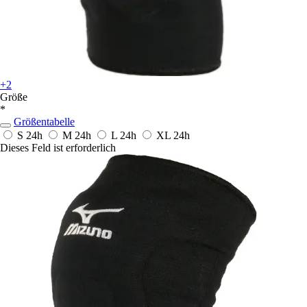
+2
Größe
*
Größentabelle
S
24h
M
24h
L
24h
XL
24h
Dieses Feld ist erforderlich