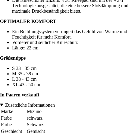
Die Knieschoner Mizuno VS1 Kneepad sind mit der VS-1
Technologie ausgestattet, die eine bessere Stoßdämpfung und
maximale Druckbeständigkeit bietet.
OPTIMALER KOMFORT
Ein Belüftungssystem verringert das Gefühl von Wärme und
Feuchtigkeit für mehr Komfort.
Vorderer und seitlicher Knieschutz
Länge: 22 cm
Größentipps
S 33 - 35 cm
M 35 - 38 cm
L 38 - 43 cm
XL 43 - 50 cm
In Paaren verkauft
Zusätzliche Informationen
Marke
Mizuno
Farbe
schwarz
Farbe
Schwarz
Geschlecht
Gemischt