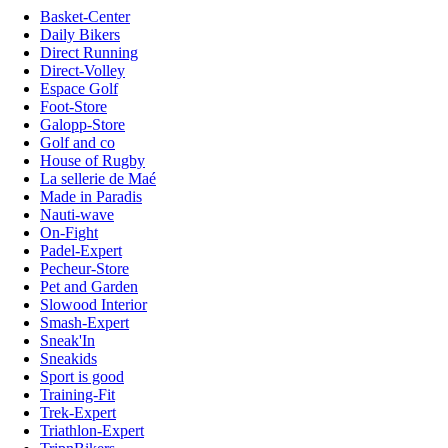
Basket-Center
Daily Bikers
Direct Running
Direct-Volley
Espace Golf
Foot-Store
Galopp-Store
Golf and co
House of Rugby
La sellerie de Maé
Made in Paradis
Nauti-wave
On-Fight
Padel-Expert
Pecheur-Store
Pet and Garden
Slowood Interior
Smash-Expert
Sneak'In
Sneakids
Sport is good
Training-Fit
Trek-Expert
Triathlon-Expert