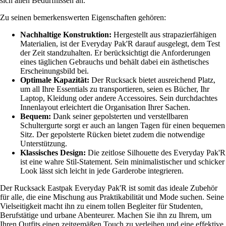
sich allen Bedürfnissen an.
Zu seinen bemerkenswerten Eigenschaften gehören:
Nachhaltige Konstruktion:
Hergestellt aus strapazierfähigen
Materialien, ist der Everyday Pak'R darauf ausgelegt, dem Test
der Zeit standzuhalten. Er berücksichtigt die Anforderungen
eines täglichen Gebrauchs und behält dabei ein ästhetisches
Erscheinungsbild bei.
Optimale Kapazität:
Der Rucksack bietet ausreichend Platz,
um all Ihre Essentials zu transportieren, seien es Bücher, Ihr
Laptop, Kleidung oder andere Accessoires. Sein durchdachtes
Innenlayout erleichtert die Organisation Ihrer Sachen.
Bequem:
Dank seiner gepolsterten und verstellbaren
Schultergurte sorgt er auch an langen Tagen für einen bequemen
Sitz. Der gepolsterte Rücken bietet zudem die notwendige
Unterstützung.
Klassisches Design:
Die zeitlose Silhouette des Everyday Pak'R
ist eine wahre Stil-Statement. Sein minimalistischer und schicker
Look lässt sich leicht in jede Garderobe integrieren.
Der Rucksack Eastpak Everyday Pak'R ist somit das ideale Zubehör
für alle, die eine Mischung aus Praktikabilität und Mode suchen. Seine
Vielseitigkeit macht ihn zu einem tollen Begleiter für Studenten,
Berufstätige und urbane Abenteurer. Machen Sie ihn zu Ihrem, um
Ihren Outfits einen zeitgemäßen Touch zu verleihen und eine effektive