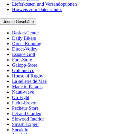
Lieferkosten und Versandoptionen
Hinweis zum Datenschutz
Unsere Geschäfte
Basket-Center
Daily Bikers
Direct Running
Direct-Volley
Espace Golf
Foot-Store
Galopp-Store
Golf and co
House of Rugby
La sellerie de Maé
Made in Paradis
Nauti-wave
On-Fight
Padel-Expert
Pecheur-Store
Pet and Garden
Slowood Interior
Smash-Expert
Sneak'In